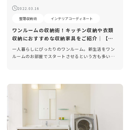
2022.03.16
整理収納術
インテリアコーディネート
ワンルームの収納術！キッチン収納や衣類
収納におすすめな収納家具をご紹介｜【ル
ミナス公式】
一人暮らしにぴったりのワンルーム。新生活をワン
ルームのお部屋でスタートさせるという方も多いの
ではないでしょうか。ですがワンルームの場合、ク
ローゼットや押入れなどの収納スペースが少ない場
合や全くない場合もありますよね。十分 […]