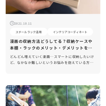
2021.10.11
スチールラック活用
インテリアコーディネート
漫画の収納方法どうしてる？収納ケースや
本棚・ラックのメリット・デメリットをご
紹介
どんどん増えていく漫画…スマートに収納したいけ
ど、なかなか難しいというお悩みを抱えている方も
多いのではないでしょうか。漫画は連載しているこ
とが多く、冊数が増えていくので、とにかく収納ス
ペースを必要とします。そこで今回は、 […]