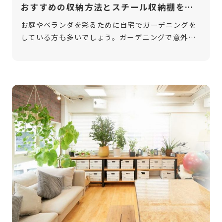
おすすめの収納方法とスチール収納棚をご
紹介
お庭やベランダを彩るために自宅でガーデニングを
している方も多いでしょう。ガーデニングで意外と
困るのがガーデニング用品の収納ではないでしょう
か。そこで今回は、ガーデニング用品をスッキリ収
納する方法や、おすすめの棚をご紹介し […]