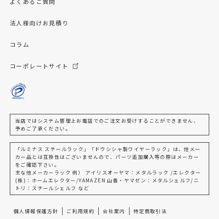
よくあるご質問
法人様向けお見積り
コラム
コーポレートサイト
当店ではシステム管理上お電話でのご注文お受けすることができません、
予めご了承ください。
「ルミナス スチールラック」「ドウシシャ製ワイヤーラック」は、他メー
カー品とは互換性はございませんので、パーツ追加購入等の際はメーカー
をご確認下さい。
主な他メーカーラック 例） アイリスオーヤマ：メタルラック /エレクター
(株)：ホームエレクター/YAMAZEN 山善・ヤマゼン：メタルシェルフ/ニ
トリ：スチールシェルフ など
個人情報保護方針
ご利用規約
会社案内
特定商取引法