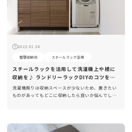
2022.01.24
整理収納術
スチールラック活用
スチールラックを活用して洗濯機上や横に
収納を♪ ランドリーラックDIYのコツをご
紹介
洗濯機周りは収納スペースが少ないため、置きたい
ものがあってもどこに収納したら良いか悩んでしま
う方は多いと思います。ある程度のものなら洗面所
の棚に収納することができるかもしれませんが、
「洗濯グッズは洗濯機の近くにまとめて収 […]