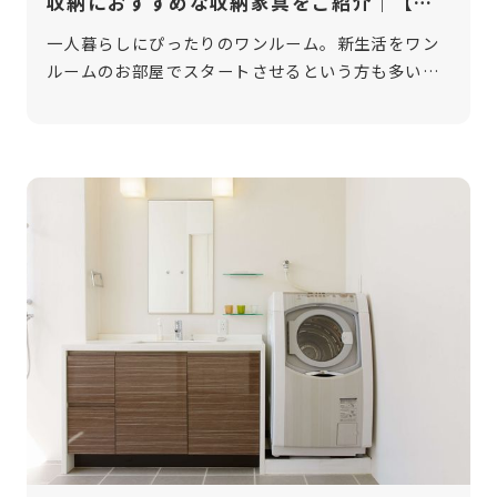
収納におすすめな収納家具をご紹介｜【ル
ミナス公式】
一人暮らしにぴったりのワンルーム。新生活をワン
ルームのお部屋でスタートさせるという方も多いの
ではないでしょうか。ですがワンルームの場合、ク
ローゼットや押入れなどの収納スペースが少ない場
合や全くない場合もありますよね。十分 […]