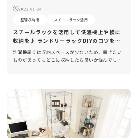
2022.01.24
整理収納術
スチールラック活用
スチールラックを活用して洗濯機上や横に
収納を♪ ランドリーラックDIYのコツをご
紹介
洗濯機周りは収納スペースが少ないため、置きたい
ものがあってもどこに収納したら良いか悩んでしま
う方は多いと思います。ある程度のものなら洗面所
の棚に収納することができるかもしれませんが、
「洗濯グッズは洗濯機の近くにまとめて収 […]