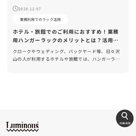
2020.12.07
業務利用でのラック活用
ホテル・旅館でのご利用におすすめ！業務
用ハンガーラックのメリットとは？活用法
をご紹介
クロークやウェディング、バックヤード等、日々沢
山の人が利用するホテルや旅館では、ハンガーラッ
クを使用するシーンは少なくありません。そこで良
く使われるのがハンガーラックですが、中でもおす
すめなのが業務用のハンガーラックです […]
詳細検索