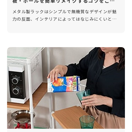
板・ポールを簡単リメイクするコツをご紹
介
メタル製ラックはシンプルで無機質なデザインが魅
力の反面、インテリアによってはなじみにくいとい
う悩みを持つ方もいます。特に、女性らしい柔らか
い雰囲気に合わせるのが難しいと感じるかもしれま
せん。そんな時は、自分好みにリメイク […]