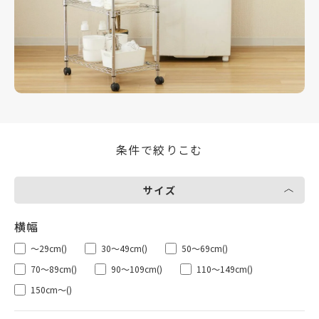
条件で絞りこむ
サイズ
～29cm
()
30～49cm
()
50～69cm
()
70～89cm
()
90～109cm
()
110～149cm
()
150cm～
()