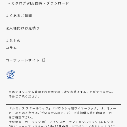
カタログWEB閲覧・ダウンロード
よくあるご質問
法人様向けお見積り
よみもの
コラム
コーポレートサイト
当店ではシステム管理上お電話でのご注文お受けすることができません、
予めご了承ください。
「ルミナス スチールラック」「ドウシシャ製ワイヤーラック」は、他メー
カー品とは互換性はございませんので、パーツ追加購入等の際はメーカー
をご確認下さい。
主な他メーカーラック 例） アイリスオーヤマ：メタルラック /エレクター
(株)：ホームエレクター/YAMAZEN 山善・ヤマゼン：メタルシェルフ/ニ