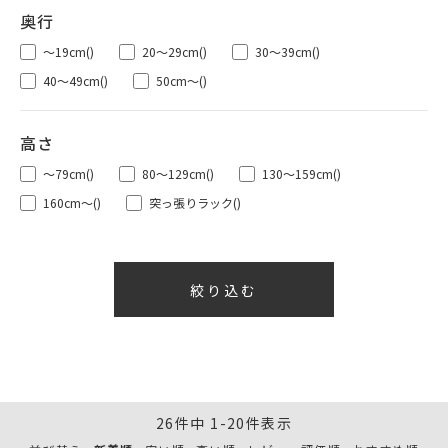
～19cm
()
20～29cm
()
30～39cm
()
40～49cm
()
50cm～
()
～79cm
()
80～129cm
()
130～159cm
()
160cm～
()
突っ張りラック
()
26
件中
1
-
20
件表示