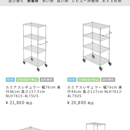
並び替え
新着順
安い順
高い順
レビュー評価順
おすすめ順
NEW
交換保証対象品
送料無料
NEW
交換保証対象品
送料無料
ルミナスレギュラー 幅76cm 奥
ルミナスレギュラー 幅76cm 奥
行46cm 高さ157.5cm
行46cm 高さ127cm NLH7612-
NLH7615-4L75US
4L75US
¥
21,800
¥
20,800
税込
税込