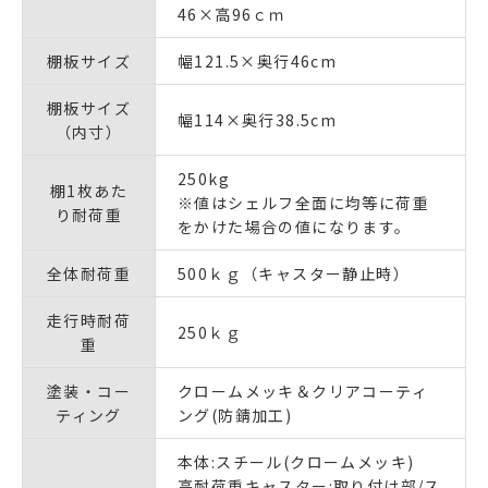
46×高96ｃｍ
棚板サイズ
幅121.5×奥行46cm
棚板サイズ
幅114×奥行38.5cm
（内寸）
250kg
棚1枚あた
※値はシェルフ全面に均等に荷重
り耐荷重
をかけた場合の値になります。
全体耐荷重
500ｋｇ（キャスター静止時）
走行時耐荷
250ｋｇ
重
塗装・コー
クロームメッキ＆クリアコーティ
ティング
ング(防錆加工)
本体:スチール(クロームメッキ)
高耐荷重キャスター:取り付け部/ス