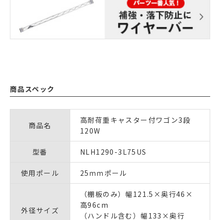
商品スペック
高耐荷重キャスター付ワゴン3段
商品名
120W
型番
NLH1290-3L75US
使用ポール
25ｍｍポール
（棚板のみ）幅121.5×奥行46×
高96cm
外径サイズ
（ハンドル含む）幅133×奥行