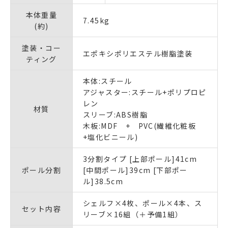
本体重量
7.45kg
(約)
塗装・コー
エポキシポリエステル樹脂塗装
ティング
本体:スチール
アジャスター:スチール+ポリプロピ
レン
材質
スリーブ:ABS樹脂
木板:MDF + PVC(繊維化粧板
+塩化ビニール)
3分割タイプ [上部ポール]41cm
ポール分割
[中間ポール]39cm [下部ポー
ル]38.5cm
シェルフ×4枚、ポール×4本、ス
セット内容
リーブ×16組（＋予備1組）