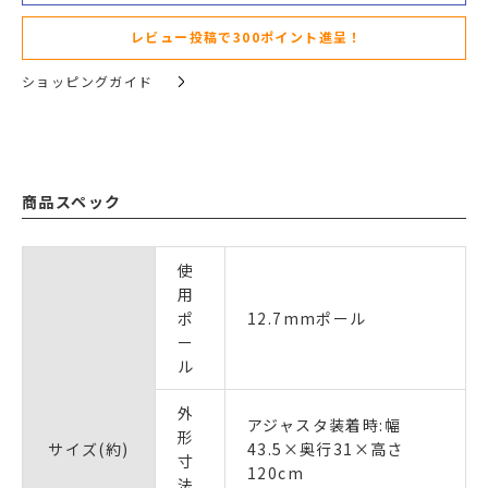
レビュー投稿で300ポイント進呈！
ショッピングガイド
商品スペック
使
用
ポ
12.7mmポール
ー
ル
外
アジャスタ装着時:幅
形
サイズ(約)
43.5×奥行31×高さ
寸
120cm
法