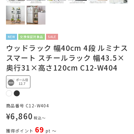
NEW
交換保証対象品
SALE
ウッドラック 幅40cm 4段 ルミナス
スマート スチールラック 幅43.5×
奥行31×高さ120cm C12-W404
商品番号
C12-W404
¥
6,860
税込
〜
69
獲得ポイント
pt
〜