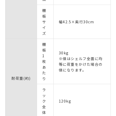
棚
板
サ
幅42.5×奥行30cm
イ
ズ
棚
板
30kg
1
※値はシェルフ全面に均
枚
等に荷重をかけた場合の
あ
値になります。
た
耐荷重(約)
り
ラ
ッ
ク
120kg
全
体