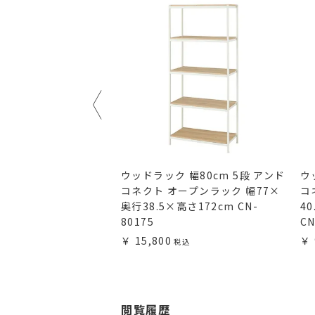
ク 幅80cm 3段 ルミ
ウッドラック 幅80cm 5段 アンド
ウ
ワイト 幅81×奥行
コネクト オープンラック 幅77×
コ
0cm EHE80213WH
奥行38.5×高さ172cm CN-
4
80175
CN
15,800
閲覧履歴