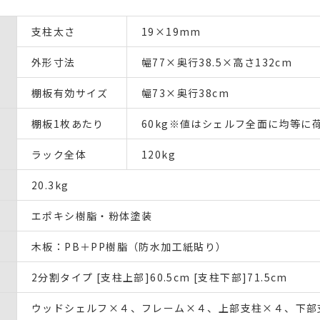
支柱太さ
19×19mm
外形寸法
幅77×奥行38.5×高さ132cm
棚板有効サイズ
幅73×奥行38cm
棚板1枚あたり
60kg※値はシェルフ全面に均等に
ラック全体
120kg
20.3kg
エポキシ樹脂・粉体塗装
木板：PB＋PP樹脂（防水加工紙貼り）
2分割タイプ [支柱上部]60.5cm [支柱下部]71.5cm
ウッドシェルフ×４、フレーム×４、上部支柱×４、下部