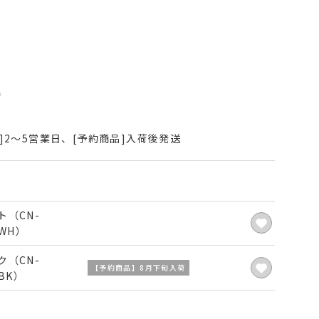
込
]2～5営業日、[予約商品]入荷後発送
ト（CN-
4WH）
ク（CN-
【予約商品】8月下旬入荷
4BK）