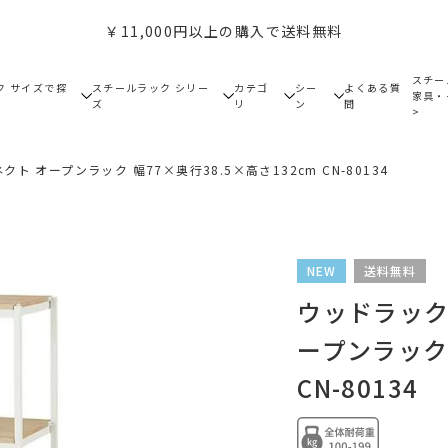
￥11,000円以上の購入で送料無料
スチー
ク サイズで探
スチールラック シリー
カテゴ
シー
よくある質
家具・
ズ
リ
ン
問
>
クト オープンラック 幅77×奥行38.5×高さ132cm CN-80134
NEW
送料無料
ウッドラック 
ープンラック 
CN-80134