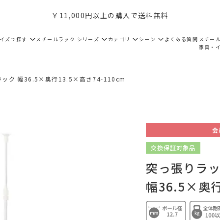
￥11,000円以上の購入で送料無料
サイズで探す
スチールラック シリーズ
カテゴリ
シーン
よくある質問
スチー
家具・
ク 幅36.5×奥行13.5×高さ74-110cm
会
交換保証対象品
突っ張りラック
幅36.5×奥行