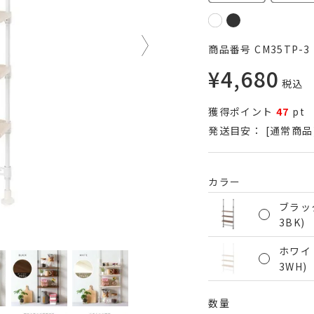
商品番号
CM35TP-3
¥
4,680
税込
獲得ポイント
47
pt
発送目安：
[通常商品
カラー
ブラック
3BK)
ホワイト
3WH)