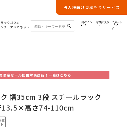
法人様向け見積もりサービス
ルラック以外の
ログイン
お気に入り
カート
インテリアはこちら
>
0
員限定セール価格対象商品！一覧はこちら
 幅35cm 3段 スチールラック
13.5×高さ74-110cm