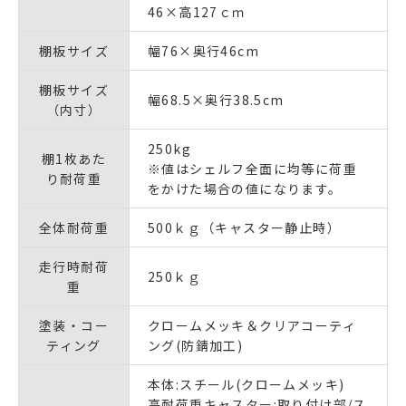
46×高127ｃｍ
棚板サイズ
幅76×奥行46cm
棚板サイズ
幅68.5×奥行38.5cm
（内寸）
250kg
棚1枚あた
※値はシェルフ全面に均等に荷重
り耐荷重
をかけた場合の値になります。
全体耐荷重
500ｋｇ（キャスター静止時）
走行時耐荷
250ｋｇ
重
塗装・コー
クロームメッキ＆クリアコーティ
ティング
ング(防錆加工)
本体:スチール(クロームメッキ)
高耐荷重キャスター:取り付け部/ス