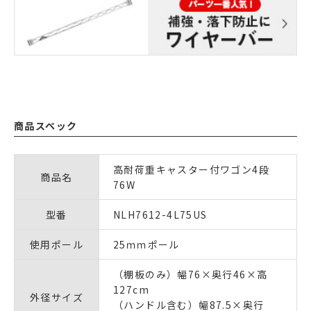
商品スペック
高耐荷重キャスター付ワゴン4段
商品名
76W
型番
NLH7612-4L75US
使用ポール
25ｍｍポール
（棚板のみ）幅76×奥行46×高
127cm
外径サイズ
（ハンドル含む）幅87.5×奥行