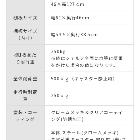
46×高127ｃｍ
棚板サイズ
幅61×奥行46cm
棚板サイズ
幅53.5×奥行38.5cm
（内寸）
250kg
棚1枚あた
※値はシェルフ全面に均等に荷重
り耐荷重
をかけた場合の値になります。
全体耐荷重
500ｋｇ（キャスター静止時）
走行時耐荷
250ｋｇ
重
塗装・コー
クロームメッキ＆クリアコーティ
ティング
ング(防錆加工)
本体:スチール(クロームメッキ)
高耐荷重キャスター:取り付け部/ス