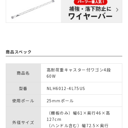
商品スペック
高耐荷重キャスター付ワゴン4段
商品名
60W
型番
NLH6012-4L75US
使用ポール
25ｍｍポール
（棚板のみ）幅61×奥行46×高
127cm
外径サイズ
（ハンドル含む）幅72.5×奥行