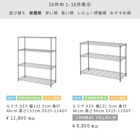
16
件中
1
-
16
件表示
並び替え
新着順
安い順
高い順
レビュー評価順
おすすめ順
NEW
交換保証対象品
ネット限定
NEW
交換保証対象品
ネット限定
ルミナスEX 幅121.5cm 奥行
ルミナスEX 幅121.5cm 奥行
46cm 高さ151cm EX25-124GY
46cm 高さ90cm EX25-123GY
¥
12,800
【予約商品】8月上旬入荷
税込
¥
9,800
税込