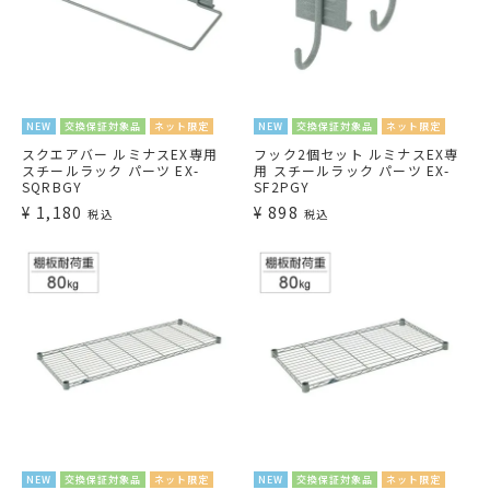
NEW
交換保証対象品
ネット限定
NEW
交換保証対象品
ネット限定
スクエアバー ルミナスEX専用
フック2個セット ルミナスEX専
スチールラック パーツ EX-
用 スチールラック パーツ EX-
SQRBGY
SF2PGY
¥
1,180
¥
898
税込
税込
NEW
交換保証対象品
ネット限定
NEW
交換保証対象品
ネット限定