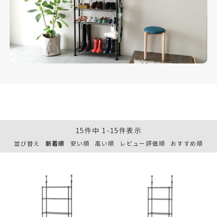
15
件中
1
-
15
件表示
並び替え
新着順
安い順
高い順
レビュー評価順
おすすめ順