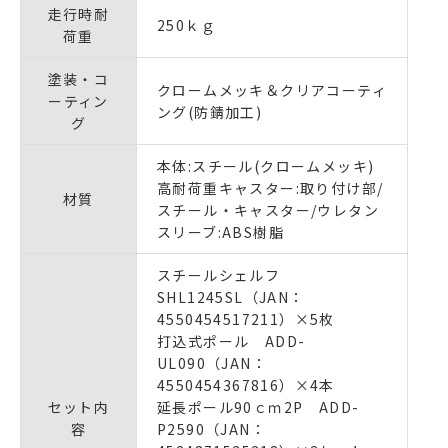
走行時耐
250ｋｇ
荷重
塗装・コ
クロームメッキ＆クリアコーティ
ーティン
ング(防錆加工)
グ
本体:スチール(クロームメッキ)
高耐荷重キャスター:取り付け部/
材質
スチール・キャスター/ウレタン
スリーブ:ABS樹脂
スチールシェルフ
SHL1245SL（JAN：
4550454517211）×5枚
打込式ポール ADD-
UL090（JAN：
4550454367816）×4本
セット内
延長ポール90ｃｍ2P ADD-
容
P2590（JAN：