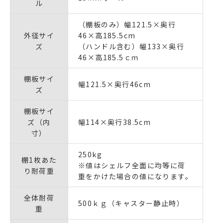
ル
（棚板のみ）幅121.5×奥行
外径サイ
46×高185.5cm
ズ
（ハンドル含む）幅133×奥行
46×高185.5ｃｍ
棚板サイ
幅121.5×奥行46cm
ズ
棚板サイ
ズ（内
幅114×奥行38.5cm
寸）
250kg
棚1枚あた
※値はシェルフ全面に均等に荷
り耐荷重
重をかけた場合の値になります。
全体耐荷
500ｋｇ（キャスター静止時）
重