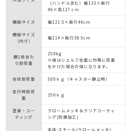
（ハンドル含む）幅133×奥行
46×高127ｃｍ
棚板サイズ
幅121.5×奥行46cm
棚板サイズ
幅114×奥行38.5cm
（内寸）
250kg
棚1枚あた
※値はシェルフ全面に均等に荷重
り耐荷重
をかけた場合の値になります。
全体耐荷重
500ｋｇ（キャスター静止時）
走行時耐荷
250ｋｇ
重
塗装・コー
クロームメッキ＆クリアコーティ
ティング
ング(防錆加工)
本体:スチール(クロームメッキ)