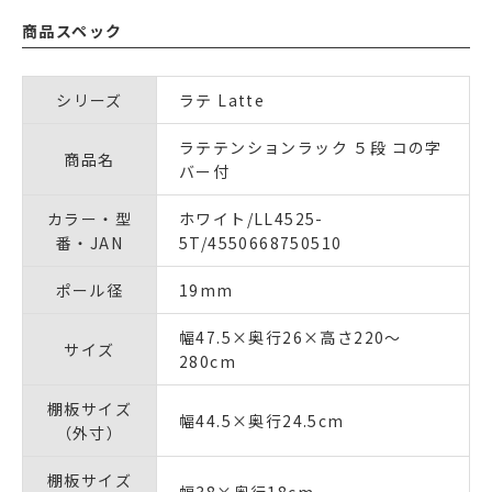
商品スペック
シリーズ
ラテ Latte
ラテテンションラック ５段 コの字
商品名
バー付
カラー・型
ホワイト/LL4525-
番・JAN
5T/4550668750510
ポール径
19mm
幅47.5×奥行26×高さ220～
サイズ
280cm
棚板サイズ
幅44.5×奥行24.5cm
（外寸）
棚板サイズ
幅38×奥行18cm