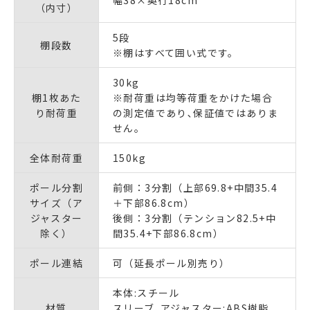
（内寸）
5段
棚段数
※棚はすべて囲い式です。
30kg
棚1枚あた
※耐荷重は均等荷重をかけた場合
り耐荷重
の測定値であり､保証値ではありま
せん｡
全体耐荷重
150kg
ポール分割
前側：3分割（上部69.8+中間35.4
サイズ（ア
＋下部86.8cm）
ジャスター
後側：3分割（テンション82.5+中
除く）
間35.4+下部86.8cm）
ポール連結
可（延長ポール別売り）
本体:スチール
材質
スリーブ､アジャスター:ABS樹脂