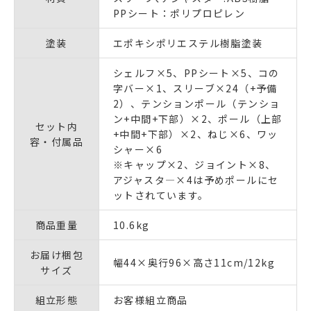
PPシート：ポリプロピレン
塗装
エポキシポリエステル樹脂塗装
シェルフ×5、PPシート×5、コの
字バー×1、スリーブ×24（+予備
2）、テンションポール（テンショ
ン+中間+下部）×2、ポール（上部
セット内
+中間+下部）×2、ねじ×6、ワッ
容・付属品
シャー×6
※キャップ×2、ジョイント×8、
アジャスタ―×4は予めポールにセ
ットされています。
商品重量
10.6kg
お届け梱包
幅44×奥行96×高さ11cm/12kg
サイズ
組立形態
お客様組立商品