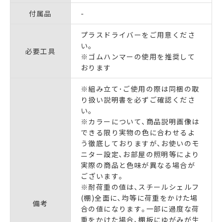
付属品
-
プラスドライバーをご用意くださ
い。
必要工具
※ゴムハンマーの使用を推奨して
おります
※組み立て･ご使用の際は同梱の取
り扱い説明書を必ずご確認くださ
い｡
※カラーについて､商品説明画像は
できる限り実物の色に合わせるよ
う徹底しておりますが､お使いのモ
ニター設定､お部屋の照明等により
実際の商品と色味が異なる場合が
ございます｡
※耐荷重の値は､スチールシェルフ
(棚)全面に､均等に荷重をかけた場
備考
合の値になります｡一部に過度な荷
重をかけた場合､棚板にゆがみが生