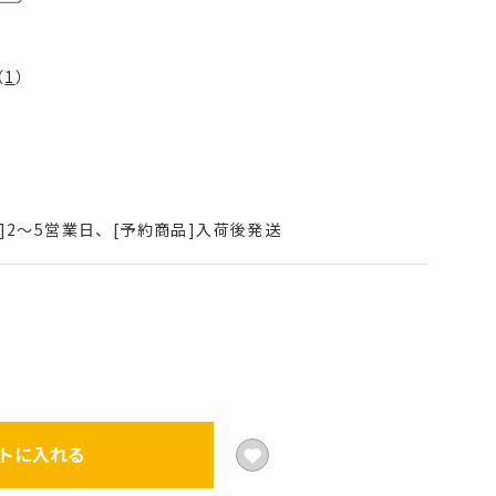
（
1
）
B
]2～5営業日、[予約商品]入荷後発送
トに入れる