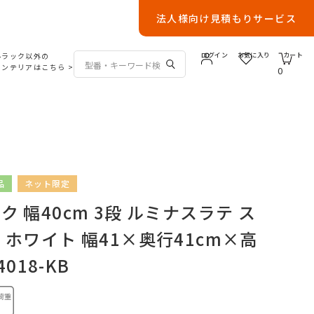
法人様向け見積もりサービス
ルラック以外の
ログイン
お気に入り
カート
インテリアはこちら
>
0
品
ネット限定
 幅40cm 3段 ルミナスラテ ス
 ホワイト 幅41×奥行41cm×高
4018-KB