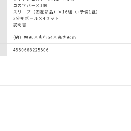
コの字バー×1個
スリーブ（固定部品）×16組（+予備1組）
2分割ポール×4セット
説明書
(約）幅90×奥行54×高さ9cm
4550668225506