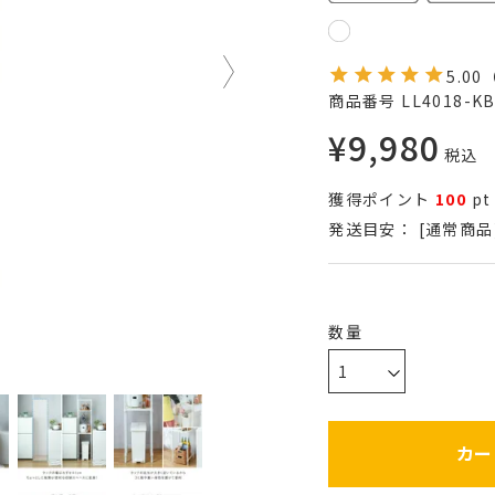
5.00
商品番号
LL4018-K
¥
9,980
税込
獲得ポイント
100
pt
発送目安：
[通常商品
カー