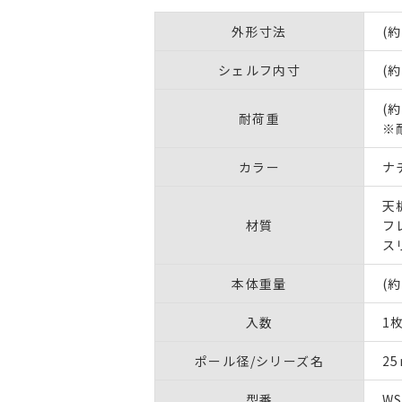
外形寸法
(
シェルフ内寸
(約
(約
耐荷重
※
カラー
ナ
天
材質
フ
ス
本体重量
(約
入数
1
ポール径/シリーズ名
2
型番
WS