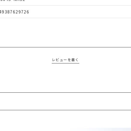
49387629726
レビューを書く