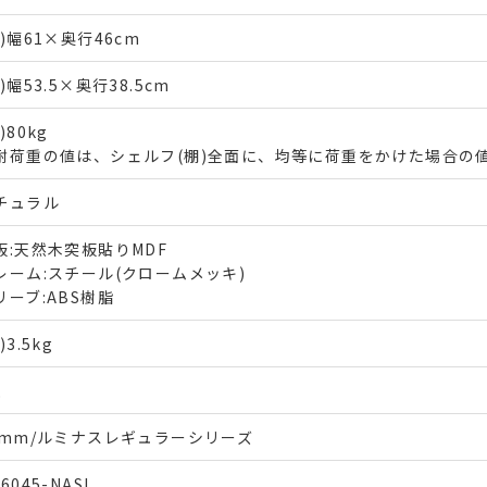
約)幅61×奥行46cm
)幅53.5×奥行38.5cm
)80kg
耐荷重の値は、シェルフ(棚)全面に、均等に荷重をかけた場合の
チュラル
板:天然木突板貼りMDF
レーム:スチール(クロームメッキ)
リーブ:ABS樹脂
)3.5kg
枚
5mm/ルミナスレギュラーシリーズ
6045-NASL