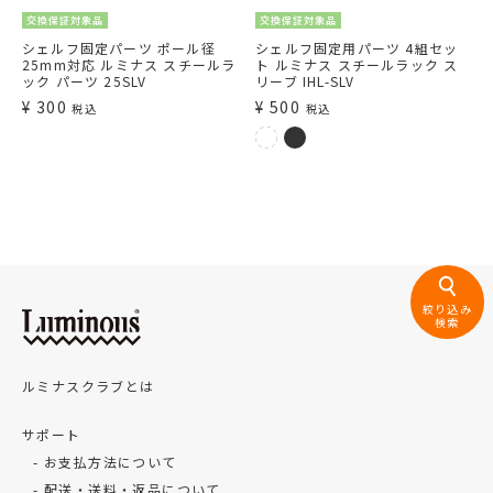
交換保証対象品
交換保証対象品
シェルフ固定パーツ ポール径
シェルフ固定用パーツ 4組セッ
25mm対応 ルミナス スチールラ
ト ルミナス スチールラック ス
ック パーツ 25SLV
リーブ IHL-SLV
¥
300
¥
500
税込
税込
絞り込み
検索
ルミナスクラブとは
サポート
お支払方法について
配送・送料・返品について