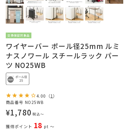
交換保証対象品
ワイヤーバー ポール径25mm ルミ
ナスノワール スチールラック パー
ツ NO25WB
4.00
（
1
）
商品番号
NO25WB
¥
1,780
税込
〜
18
獲得ポイント
pt
〜