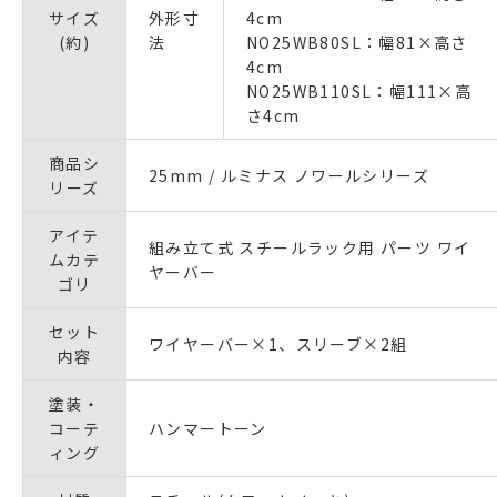
サイズ
外形寸
4cm
(約)
法
NO25WB80SL：幅81×高さ
4cm
NO25WB110SL：幅111×高
さ4cm
商品シ
25mm / ルミナス ノワールシリーズ
リーズ
アイテ
組み立て式 スチールラック用 パーツ ワイ
ムカテ
ヤーバー
ゴリ
セット
ワイヤーバー×1、スリーブ×2組
内容
塗装・
コーテ
ハンマートーン
ィング