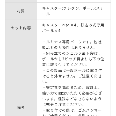
キャスター:ウレタン、ポール:スチ
材質
ール
キャスター本体×4、打込み式専用
セット内容
ポール×4
・ルミナス専用パーツです。他社
製品との互換性はありません。
・組み立てのシェルフ最下段は、
ポールから3ピッチ目よりも下の位
置に取り付けてください。
・この製品は
一度ポールに取り付
けると外せません。
ご注意くださ
い。
・安定性を高めるため、設計上、
強い力で固定いただく必要がござ
います。怪我などなさらないよう
に充分ご注意ください。
備考
・取り付けの際は、ゴムハンマー
をご使用ください。鉄製ハンマー