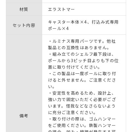
材質
エラストマー
キャスター本体×4、打込み式専用
セット内容
ポール×4
・ルミナス専用パーツです。他社
製品との互換性はありません。
・組み立てのシェルフ最下段は、
ポールから3ピッチ目よりも下の位
置に取り付けてください。
・この製品は
一度ポールに取り付
けると外せません。
ご注意くださ
い。
・安定性を高めるため、設計上、
強い力で固定いただく必要がござ
います。怪我などなさらないよう
に充分ご注意ください。
備考
・取り付けの際は、ゴムハンマー
をご使用ください。鉄製ハンマー
の場合、凹み・破損が発生する可