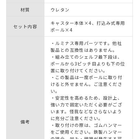
材質
ウレタン
キャスター本体×4、打込み式専用
セット内容
ポール×4
・ルミナス専用パーツです。他社
製品との互換性はありません。
・組み立てのシェルフ最下段は、
ポールから3ピッチ目よりも下の位
置に取り付けてください。
・この製品は
一度ポールに取り付
けると外せません。
ご注意くださ
い。
・安定性を高めるため、設計上、
強い力で固定いただく必要がござ
います。怪我などなさらないよう
に充分ご注意ください。
備考
・取り付けの際は、ゴムハンマー
をご使用ください。鉄製ハンマー
の場合、凹み・破損が発生する可