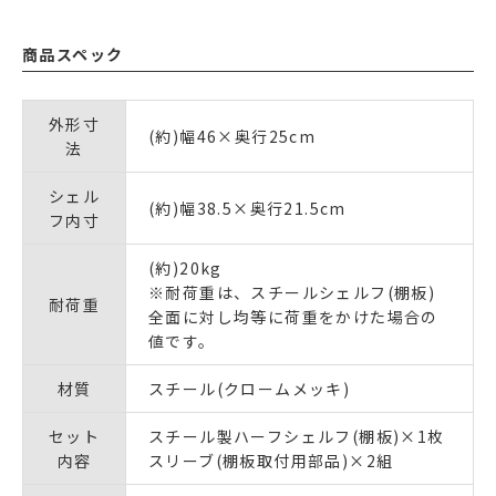
商品スペック
外形寸
(約)幅46×奥行25cm
法
シェル
(約)幅38.5×奥行21.5cm
フ内寸
(約)20kg
※耐荷重は、スチールシェルフ(棚板)
耐荷重
全面に対し均等に荷重をかけた場合の
値です。
材質
スチール(クロームメッキ)
セット
スチール製ハーフシェルフ(棚板)×1枚
内容
スリーブ(棚板取付用部品)×2組