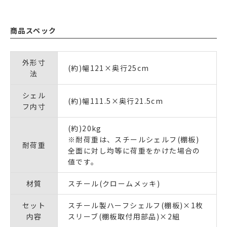
商品スペック
外形寸
(約)幅121×奥行25cm
法
シェル
(約)幅111.5×奥行21.5cm
フ内寸
(約)20kg
※耐荷重は、スチールシェルフ(棚板)
耐荷重
全面に対し均等に荷重をかけた場合の
値です。
材質
スチール(クロームメッキ)
セット
スチール製ハーフシェルフ(棚板)×1枚
内容
スリーブ(棚板取付用部品)×2組