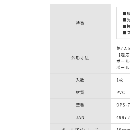
■
■
特徴
■
■
幅72.
【適応
外形寸法
ポール
ポール径
入数
1枚
材質
PVC
型番
OPS-
JAN
4997
ポール径/シリーズ
19m