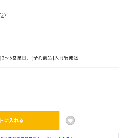
（
3
）
V
]2～5営業日、[予約商品]入荷後発送
トに入れる