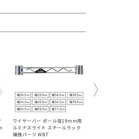
ツ
ワイヤーバー ポール径19mm用
ビニールシート シェ
ｍ
ルミナスライト スチールラック
59.5×奥行34.5cm
補強パーツ WBT
スチールラック パーツ 