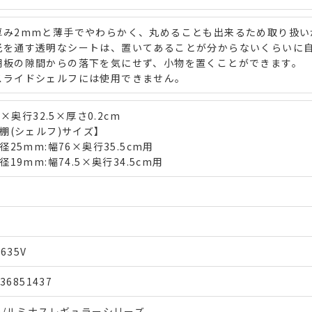
厚み2mmと薄手でやわらかく、丸めることも出来るため取り扱い
光を通す透明なシートは、置いてあることが分からないくらいに
棚板の隙間からの落下を気にせず、小物を置くことができます。
スライドシェルフには使用できません。
5×奥行32.5×厚さ0.2cm
棚(シェルフ)サイズ】
径25mm:幅76×奥行35.5cm用
19mm:幅74.5×奥行34.5cm用
7635V
236851437
m/ルミナスレギュラーシリーズ