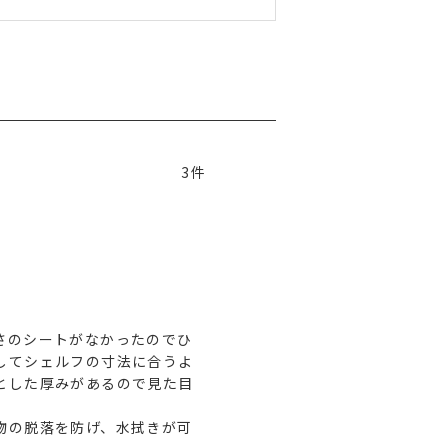
3
さのシートがなかったのでひ
してシェルフの寸法に合うよ
とした厚みがあるので見た目


物の脱落を防げ、水拭きが可