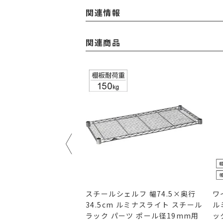
関連情報
関連商品
ート シェルフ幅
スチールシェルフ 幅74.5×奥行
ワ
行46cm用 ルミナス ス
34.5cm ルミナスライト スチール
ル
パーツ OPS-1245V
ラック パーツ ポール径19mm用
ッ