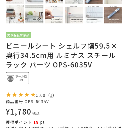
交換保証対象品
ビニールシート シェルフ幅59.5×
奥行34.5cm用 ルミナス スチール
ラック パーツ OPS-6035V
5.00
（
1
）
商品番号
OPS-6035V
¥
1,780
税込
獲得ポイント
18
pt