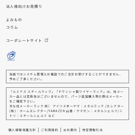
法人様向けお見積り
よみもの
コラム
コーポレートサイト
当店ではシステム管理上お電話でのご注文お受けすることができません、
予めご了承ください。
「ルミナス スチールラック」「ドウシシャ製ワイヤーラック」は、他メー
カー品とは互換性はございませんので、パーツ追加購入等の際はメーカー
をご確認下さい。
主な他メーカーラック 例） アイリスオーヤマ：メタルラック /エレクター
(株)：ホームエレクター/YAMAZEN 山善・ヤマゼン：メタルシェルフ/ニ
トリ：スチールシェルフ など
個人情報保護方針
ご利用規約
会社案内
特定商取引法