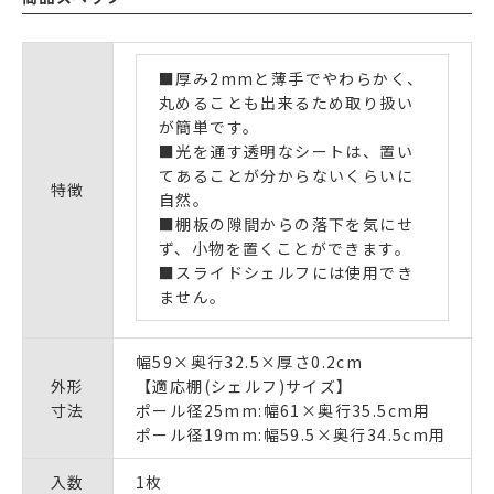
■厚み2mmと薄手でやわらかく、
丸めることも出来るため取り扱い
が簡単です。
■光を通す透明なシートは、置い
てあることが分からないくらいに
特徴
自然。
■棚板の隙間からの落下を気にせ
ず、小物を置くことができます。
■スライドシェルフには使用でき
ません。
幅59×奥行32.5×厚さ0.2cm
外形
【適応棚(シェルフ)サイズ】
寸法
ポール径25mm:幅61×奥行35.5cm用
ポール径19mm:幅59.5×奥行34.5cm用
入数
1枚