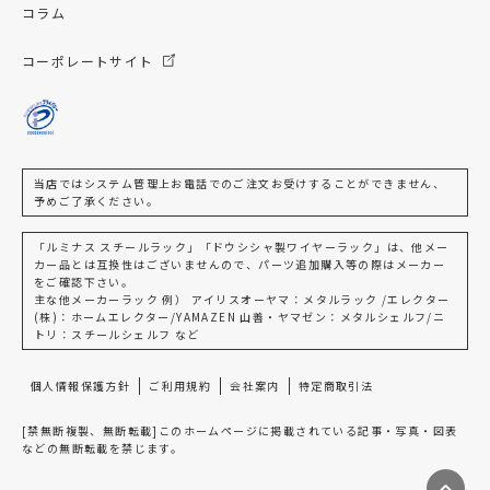
コラム
コーポレートサイト
当店ではシステム管理上お電話でのご注文お受けすることができません、
予めご了承ください。
「ルミナス スチールラック」「ドウシシャ製ワイヤーラック」は、他メー
カー品とは互換性はございませんので、パーツ追加購入等の際はメーカー
をご確認下さい。
主な他メーカーラック 例） アイリスオーヤマ：メタルラック /エレクター
(株)：ホームエレクター/YAMAZEN 山善・ヤマゼン：メタルシェルフ/ニ
トリ：スチールシェルフ など
個人情報保護方針
ご利用規約
会社案内
特定商取引法
[禁無断複製、無断転載]このホームページに掲載されている記事・写真・図表
などの無断転載を禁じます。