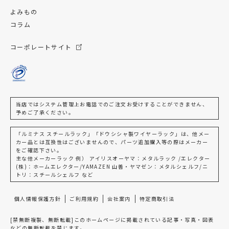
よみもの
コラム
コーポレートサイト
当店ではシステム管理上お電話でのご注文お受けすることができません、
予めご了承ください。
「ルミナス スチールラック」「ドウシシャ製ワイヤーラック」は、他メー
カー品とは互換性はございませんので、パーツ追加購入等の際はメーカー
をご確認下さい。
主な他メーカーラック 例） アイリスオーヤマ：メタルラック /エレクター
(株)：ホームエレクター/YAMAZEN 山善・ヤマゼン：メタルシェルフ/ニ
トリ：スチールシェルフ など
個人情報保護方針
ご利用規約
会社案内
特定商取引法
[禁無断複製、無断転載]このホームページに掲載されている記事・写真・図表
などの無断転載を禁じます。