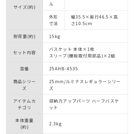
ル
サイズ(約)
外形
幅35.5×奥行46.5×高
寸法
さ10.5cm
耐荷重(約)
15kg
バスケット 本体×1枚
セット内容
スリーブ(棚板取付用部品)×2組
型番
25AHB-4535
商品シリー
25mm/ルミナスレギュラーシリー
ズ
ズ
アイテムカ
収納力アップパーツ ハーフバスケ
テゴリ
ット
本体重量
2.3kg
(約)