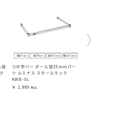
ル径
コの字バー ポール径25mmパー
ナイロンキャスター 
ック
ツ ルミナス スチールラック
チールラック ポール
KWB-SL
パーツ IHL-CS
2,980
1,080