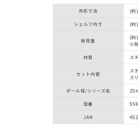
外形寸法
(約
シェルフ内寸
(約
(約
耐荷重
※
材質
ス
ス
セット内容
ス
ポール径/シリーズ名
2
型番
SS
JAN
45