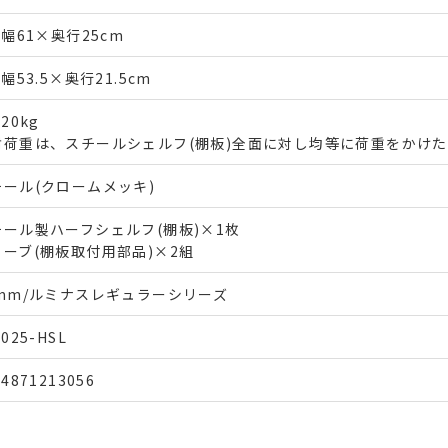
)幅61×奥行25cm
)幅53.5×奥行21.5cm
)20kg
耐荷重は、スチールシェルフ(棚板)全面に対し均等に荷重をかけ
チール(クロームメッキ)
チール製ハーフシェルフ(棚板)×1枚
リーブ(棚板取付用部品)×2組
5mm/ルミナスレギュラーシリーズ
6025-HSL
24871213056