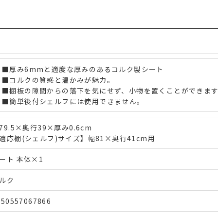
■厚み6mmと適度な厚みのあるコルク製シート
■コルクの質感と温かみが魅力。
■棚板の隙間からの落下を気にせず、小物を置くことができま
■簡単後付シェルフには使用できません。
79.5×奥行39×厚み0.6cm
適応棚(シェルフ)サイズ】幅81×奥行41cm用
ート 本体×1
ルク
550557067866