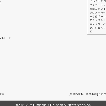
「ルミナス 
て
ワイヤーラッ
性はございま
際はメーカー
主な他メーカ
マ：メタルラ
エレクター/Y
タルシェルフ
ど
ンロード
引法
[禁無断複製、無断転載]この
©2005-2024 Luminous_Club_shop All rights reserved.