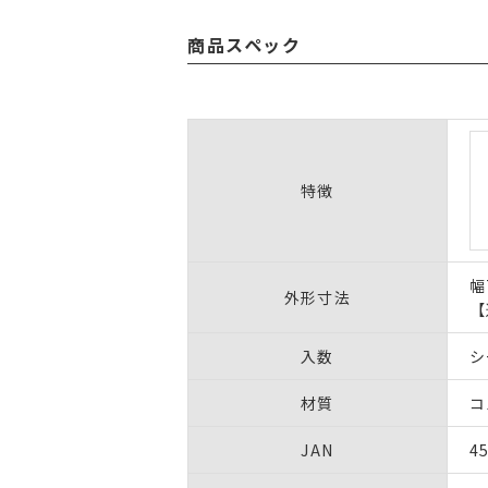
商品スペック
特徴
幅
外形寸法
【
入数
シ
材質
コ
JAN
4