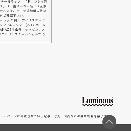
スチールラック」「ドウシシャ製
ク」は、他メーカー品とは互換
せんので、パーツ追加購入等の
をご確認下さい。
ーラック 例） アイリスオーヤ
ック /エレクター(株)：ホーム
AMAZEN 山善・ヤマゼン：メ
/ニトリ：スチールシェルフ な
ホームページに掲載されている記事・写真・図表などの無断転載を禁じます。