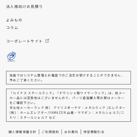
法人様向けお見積り
よみもの
コラム
コーポレートサイト
当店ではシステム管理上お電話でのご注文お受けすることができません、
予めご了承ください。
「ルミナス スチールラック」「ドウシシャ製ワイヤーラック」は、他メー
カー品とは互換性はございませんので、パーツ追加購入等の際はメーカー
をご確認下さい。
主な他メーカーラック 例） アイリスオーヤマ：メタルラック /エレクター
(株)：ホームエレクター/YAMAZEN 山善・ヤマゼン：メタルシェルフ/ニ
トリ：スチールシェルフ など
個人情報保護方針
ご利用規約
会社案内
特定商取引法