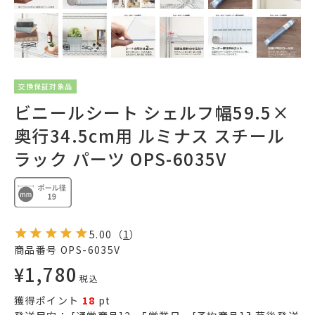
交換保証対象品
ビニールシート シェルフ幅59.5×
奥行34.5cm用 ルミナス スチール
ラック パーツ OPS-6035V
5.00
（
1
）
商品番号
OPS-6035V
¥
1,780
税込
獲得ポイント
18
pt