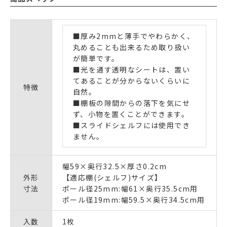
■厚み2mmと薄手でやわらかく、
丸めることも出来るため取り扱い
が簡単です。
■光を通す透明なシートは、置い
てあることが分からないくらいに
特徴
自然。
■棚板の隙間からの落下を気にせ
ず、小物を置くことができます。
■スライドシェルフには使用でき
ません。
幅59×奥行32.5×厚さ0.2cm
外形
【適応棚(シェルフ)サイズ】
寸法
ポール径25mm:幅61×奥行35.5cm用
ポール径19mm:幅59.5×奥行34.5cm用
入数
1枚