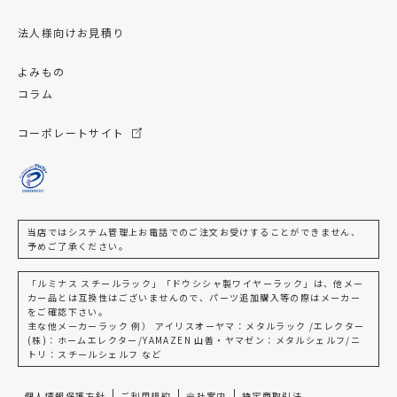
法人様向けお見積り
よみもの
コラム
コーポレートサイト
当店ではシステム管理上お電話でのご注文お受けすることができません、
予めご了承ください。
「ルミナス スチールラック」「ドウシシャ製ワイヤーラック」は、他メー
カー品とは互換性はございませんので、パーツ追加購入等の際はメーカー
をご確認下さい。
主な他メーカーラック 例） アイリスオーヤマ：メタルラック /エレクター
(株)：ホームエレクター/YAMAZEN 山善・ヤマゼン：メタルシェルフ/ニ
トリ：スチールシェルフ など
個人情報保護方針
ご利用規約
会社案内
特定商取引法