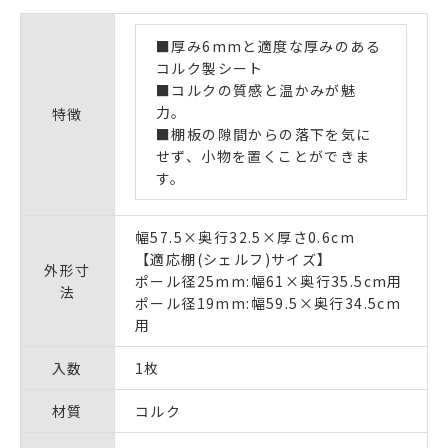
■厚み6mmと適度な厚みのある
コルク製シート
■コルクの質感と温かみが魅
力。
特徴
■棚板の隙間からの落下を気に
せず、小物を置くことができま
す。
幅57.5×奥行32.5×厚さ0.6cm
【適応棚(シェルフ)サイズ】
外形寸
ポール径25mm:幅61×奥行35.5cm用
法
ポール径19mm:幅59.5×奥行34.5cm
用
入数
1枚
材質
コルク