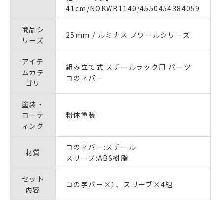
41cm/NOKWB1140/4550454384059
商品シ
25mm / ルミナス ノワールシリーズ
リーズ
アイテ
組み立て式 スチールラック用 パーツ
ムカテ
コの字バー
ゴリ
塗装・
コーテ
粉体塗装
ィング
コの字バー:スチール
材質
スリーブ:ABS樹脂
セット
コの字バー×1、スリーブ×4組
内容