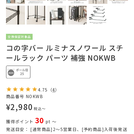
交換保証対象品
コの字バー ルミナスノワール スチ
ールラック パーツ 補強 NOKWB
4.75
（
4
）
商品番号
NOKWB
¥
2,980
税込
〜
30
獲得ポイント
pt
〜
発送目安：
[通常商品]2～5営業日、[予約商品]入荷後発送