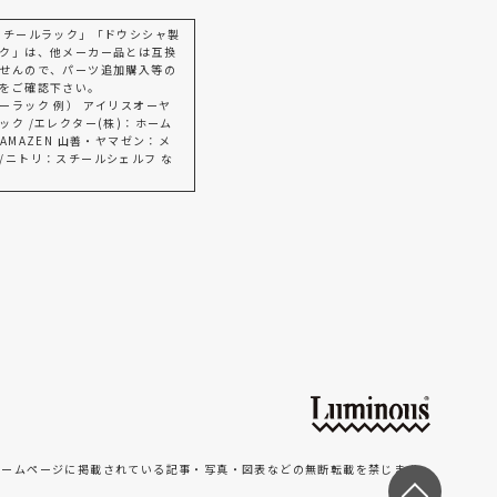
スチールラック」「ドウシシャ製
ク」は、他メーカー品とは互換
せんので、パーツ追加購入等の
をご確認下さい。
ーラック 例） アイリスオーヤ
ック /エレクター(株)：ホーム
AMAZEN 山善・ヤマゼン：メ
/ニトリ：スチールシェルフ な
ホームページに掲載されている記事・写真・図表などの無断転載を禁じます。