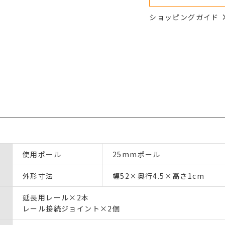
ショッピングガイド
使用ポール
25mmポール
外形寸法
幅52×奥行4.5×高さ1cm
延長用レール×2本
レール接続ジョイント×2個