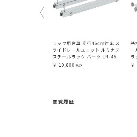
ミナス スチールラック
ラック用台車 奥行46cm対応 ス
基
WB-F
ライドレールユニット ルミナス
ー
スチールラック パーツ LR-45
ラ
10,800
閲覧履歴