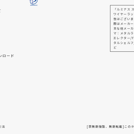
「ルミナス 
て
ワイヤーラッ
性はございま
際はメーカー
主な他メーカ
マ：メタルラ
エレクター/Y
タルシェルフ
ど
ンロード
引法
[禁無断複製、無断転載]この