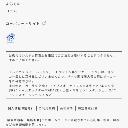
よみもの
コラム
コーポレートサイト
当店ではシステム管理上お電話でのご注文お受けすることができません、
予めご了承ください。
「ルミナス スチールラック」「ドウシシャ製ワイヤーラック」は、他メー
カー品とは互換性はございませんので、パーツ追加購入等の際はメーカー
をご確認下さい。
主な他メーカーラック 例） アイリスオーヤマ：メタルラック /エレクター
(株)：ホームエレクター/YAMAZEN 山善・ヤマゼン：メタルシェルフ/ニ
トリ：スチールシェルフ など
個人情報保護方針
ご利用規約
会社案内
特定商取引法
[禁無断複製、無断転載]このホームページに掲載されている記事・写真・図表
などの無断転載を禁じます。