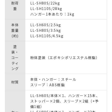
耐荷
LL-SH80S/22kg
重
LL-SH110S/28kg
ハンガー1本あたり：1kg
本体
LL-SH60S/2.5kg
重量
LL-SH80S/3.5kg
(約)
LL-SH110S/4.5kg
塗
装・
コー
粉体塗装（エポキシポリエステル樹脂）
ティ
ング
本体・ハンガー：スチール
材質
スリーブ：ABS樹脂
LL-SH60S/本体×1、ハンガー×15本、
ストッパー×2個、スリーブ×2組（+予
備1組）