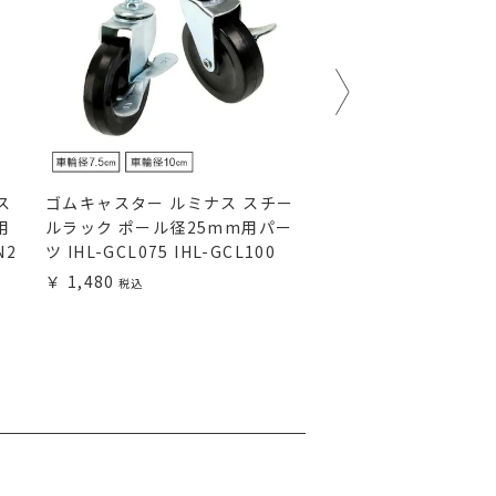
ス
ゴムキャスター ルミナス スチー
ナイロンキャスター 
用
ルラック ポール径25mm用パー
チールラック ポール
N2
ツ IHL-GCL075 IHL-GCL100
パーツ IHL-CS
1,480
1,080