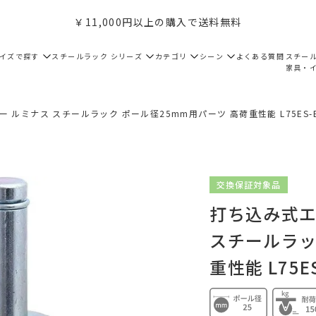
￥11,000円以上の購入で送料無料
サイズで探す
スチールラック シリーズ
カテゴリ
シーン
よくある質問
スチー
家具・
ルミナス スチールラック ポール径25mm用パーツ 高荷重性能 L75ES-B
交換保証対象品
打ち込み式エ
スチールラッ
重性能 L75E