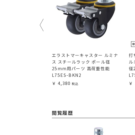
ェルフ奥行46cm対応
エラストマーキャスター ルミナ
打
スチールラック ポール
ス スチールラック ポール径
ル
ーツ LHD-46SL
25mm用パーツ 高荷重性能
径
L75ES-BKN2
L7
4,380
閲覧履歴