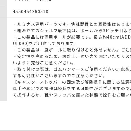
4550454360510
・ルミナス専用パーツです。他社製品との互換性はありま
・組み立てのシェルフ最下段は、ポールから3ピッチ目よ
・この製品には専用ポールが必要です。長さ約48cm(
ADD
UL090
)をご用意しております。
・この製品は
一度ポールに取り付けると外せません。
ご注
・安定性を高めるため、設計上、強い力で固定いただく必
いように充分ご注意ください。
・取り付けの際は、ゴムハンマーをご使用ください。鉄製
する可能性がございますのでご注意ください。
【キャスターストッパーの固定及び解除操作に関する注意
素手や素足での操作は怪我をする可能性がございますので
て操作するか、靴やスリッパを履いた状態で操作をお願い