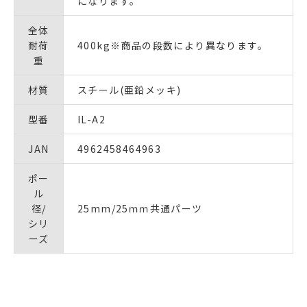
になります。
全体
耐荷
400kg※商品の段数により異なります。
重
材質
スチール(亜鉛メッキ)
型番
IL-A2
JAN
4962458464963
ポー
ル
径/
25mm/25ｍｍ共通パーツ
シリ
ーズ