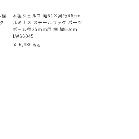
ル径
木製シェルフ 幅61×奥行46cm
基本ポール 長さ54.5
ック
ルミナス スチールラック パーツ
25mm ルミナス ス
ポール径25mm用 棚 幅60cm
パーツ 25P054
LWS6045
1,780
6,480