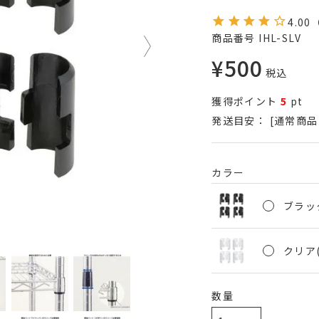
4.00
商品番号
IHL-SLV
¥
500
税込
獲得ポイント
5
pt
発送目安：
[通常商品
カラー
ブラック
クリア(I