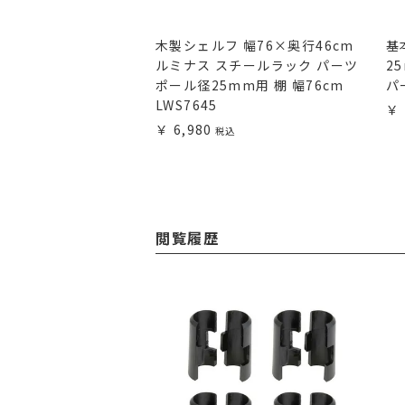
ー ポール径25mm用
木製シェルフ 幅76×奥行46cm
基
ギュラー スチールラ
ルミナス スチールラック パーツ
2
ーツ WBL
ポール径25mm用 棚 幅76cm
パ
LWS7645
6,980
閲覧履歴