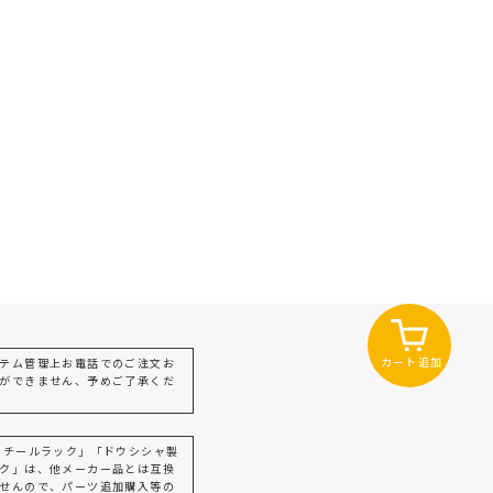
カート追加
テム管理上お電話でのご注文お
ができません、予めご了承くだ
スチールラック」「ドウシシャ製
ク」は、他メーカー品とは互換
せんので、パーツ追加購入等の