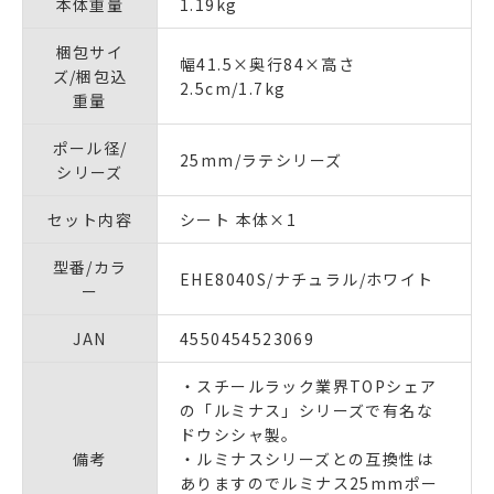
本体重量
1.19kg
梱包サイ
幅41.5×奥行84×高さ
ズ/梱包込
2.5cm/1.7kg
重量
ポール径/
25mm/ラテシリーズ
シリーズ
セット内容
シート 本体×1
型番/カラ
EHE8040S/ナチュラル/ホワイト
ー
JAN
4550454523069
・スチールラック業界TOPシェア
の「ルミナス」シリーズで有名な
ドウシシャ製。
備考
・ルミナスシリーズとの互換性は
ありますのでルミナス25mmポー