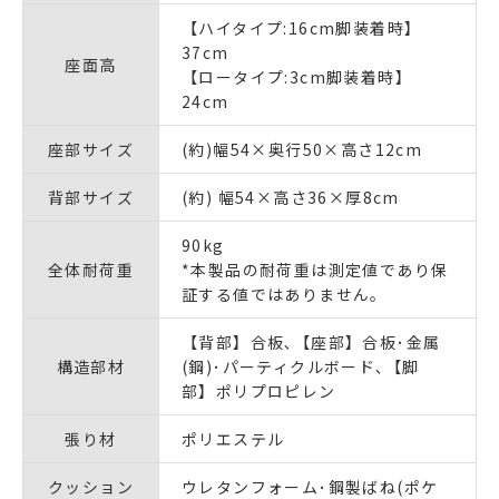
【ハイタイプ:16cm脚装着時】
37cm
座面高
【ロータイプ:3cm脚装着時】
24cm
座部サイズ
(約)幅54×奥行50×高さ12cm
背部サイズ
(約) 幅54×高さ36×厚8cm
90kg
全体耐荷重
*本製品の耐荷重は測定値であり保
証する値ではありません｡
【背部】合板､【座部】合板･金属
構造部材
(鋼)･パーティクルボード､【脚
部】ポリプロピレン
張り材
ポリエステル
クッション
ウレタンフォーム･鋼製ばね(ポケ