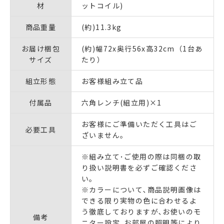
材
ットコイル)
商品重量
(約)11.3kg
お届け梱包
(約)幅72x奥行56x高32cm（1台あ
サイズ
たり）
組立形態
お客様組み立て品
付属品
六角レンチ(組立用)×1
お客様にご準備いただく工具はご
必要工具
ざいません｡
※組み立て･ご使用の際は同梱の取
り扱い説明書を必ずご確認くださ
い｡
※カラーについて､商品説明画像は
できる限り実物の色に合わせるよ
う徹底しておりますが､お使いのモ
備考
ニター設定､お部屋の照明等により