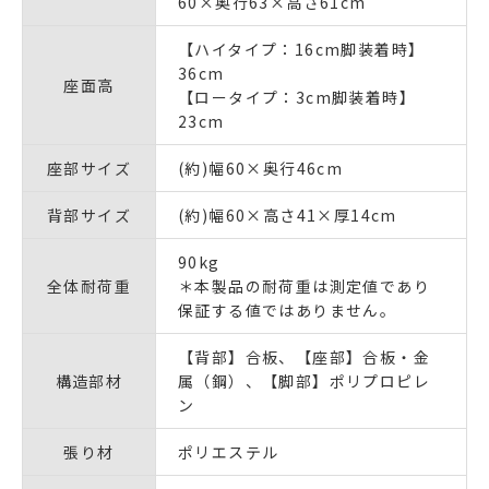
60×奥行63×高さ61cm
【ハイタイプ：16cm脚装着時】
36cm
座面高
【ロータイプ：3cm脚装着時】
23cm
座部サイズ
(約)幅60×奥行46cm
背部サイズ
(約)幅60×高さ41×厚14cm
90kg
全体耐荷重
＊本製品の耐荷重は測定値であり
保証する値ではありません。
【背部】合板、【座部】合板・金
構造部材
属（鋼）、【脚部】ポリプロピレ
ン
張り材
ポリエステル