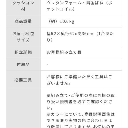
クッション
ウレタンフォーム・鋼製ばね（ポ
材
ケットコイル）
商品重量
（約）10.6kg
お届け梱包
幅62×奥行62x高36cｍ（1台あた
サイズ
り）
組立形態
お客様組み立て品
付属品
-
お客様にご準備いただく工具はご
必要工具
ざいません｡
※組み立て･ご使用の際は同梱の取
り扱い説明書を必ずご確認くださ
い｡
※カラーについて､商品説明画像は
できる限り実物の色に合わせるよ
う徹底しておりますが､お使いのモ