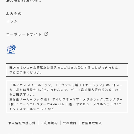
法人様向けお見積り
よみもの
コラム
コーポレートサイト
当店ではシステム管理上お電話でのご注文お受けすることができません、
予めご了承ください。
「ルミナス スチールラック」「ドウシシャ製ワイヤーラック」は、他メー
カー品とは互換性はございませんので、パーツ追加購入等の際はメーカー
をご確認下さい。
主な他メーカーラック 例） アイリスオーヤマ：メタルラック /エレクター
(株)：ホームエレクター/YAMAZEN 山善・ヤマゼン：メタルシェルフ/ニ
トリ：スチールシェルフ など
個人情報保護方針
ご利用規約
会社案内
特定商取引法