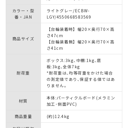
カラー・型
ライトグレー/ECBW-
番・JAN
LGY/4550668583569
【台輪装着時】幅20×奥行70×高
さ47cm
商品サイズ
【台輪装着無】幅20×奥行70×高
さ41cm
ボックス:3kg､中棚:1kg､底
板:3kg､全体7kg
耐荷重
*耐荷重は､均等荷重をかけた場合
の測定値であり､保証する値ではあ
りません｡
本体:パーティクルボード(メラミン
材質
加工･側面PVC)
商品重量
(約)12.4kg