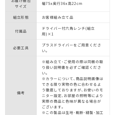
お届け梱包
幅75x奥行36x高22cm
サイズ
組立形態
お客様組み立て品
ドライバー付六角レンチ(組立
付属品
用)×1
プラスドライバーをご用意くださ
必要工具
い｡
※組み立て･ご使用の際は同梱の取
り扱い説明書を必ずご確認くださ
い｡
※カラーについて､商品説明画像は
できる限り実物の色に合わせるよ
う徹底しておりますが､お使いのモ
備考
ニター設定､お部屋の照明等により
実際の商品と色味が異なる場合が
ございます｡
※この製品は生地･裁断･縫製･加工