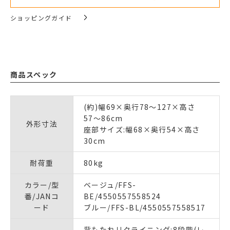
ショッピングガイド
商品スペック
(約)幅69×奥行78〜127×高さ
57〜86cm
外形寸法
座部サイズ:幅68×奥行54×高さ
30cm
耐荷重
80kg
カラー/型
ベージュ/FFS-
番/JANコ
BE/4550557558524
ード
ブルー/FFS-BL/4550557558517
背もたれリクライニング:8段階(レ