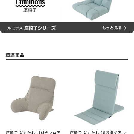
関連商品
座椅子 背もたれ 肘付きフロア
座椅子 背もたれ 18段階ギア フ