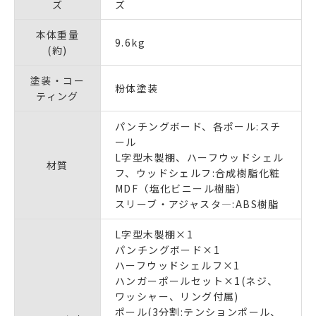
ズ
ズ
本体重量
9.6kg
(約)
塗装・コー
粉体塗装
ティング
パンチングボード、各ポール:スチ
ール
L字型木製棚、ハーフウッドシェル
材質
フ、ウッドシェルフ:合成樹脂化粧
MDF（塩化ビニール樹脂）
スリーブ・アジャスタ―:ABS樹脂
L字型木製棚×1
パンチングボード×1
ハーフウッドシェルフ×1
ハンガーポールセット×1(ネジ、
ワッシャー、リング付属)
ポール(3分割:テンションポール、