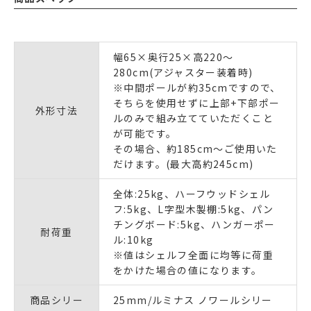
幅65×奥行25×高220～
280cm(アジャスター装着時)
※中間ポールが約35cmですので、
そちらを使用せずに上部+下部ポー
外形寸法
ルのみで組み立てていただくこと
が可能です。
その場合、約185cm～ご使用いた
だけます。(最大高約245cm)
全体:25kg、ハーフウッドシェル
フ:5kg、L字型木製棚:5kg、パン
チングボード:5kg、ハンガーポー
耐荷重
ル:10kg
※値はシェルフ全面に均等に荷重
をかけた場合の値になります。
商品シリー
25mm/ルミナス ノワールシリー