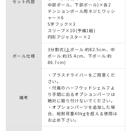
セット内容
中部ポール、下部ポール)×各2
テンションポール用ネジとワッシ
ャー×6
S字フック×3
スリーブ×10(予備1組)
円形アジャスター×2
3分割式(上ポール:約82.5cm、中
ポール仕様
ポール:約35.4cm、下ポール:約
86.7cm)
・プラスドライバーをご用意くだ
さい。
・付属のハーフウッドシェルフよ
り手間に出るオプションパーツは
備考
絶対に取り付けないでください。
・オプションパーツを追加した場
合、総耐荷重40kgを超える使用は
お止め下さい。