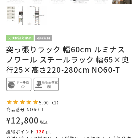
交換保証対象品
送料無料
突っ張りラック 幅60cm ルミナス
ノワール スチールラック 幅65×奥
行25×高さ220-280cm NO60-T
5.00
（
1
）
商品番号
NO60-T
¥
12,800
税込
獲得ポイント
128
pt