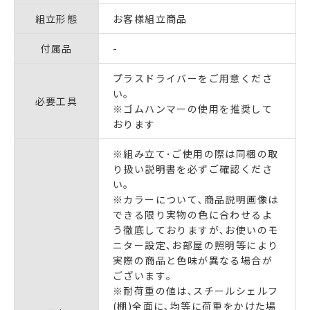
組立形態
お客様組立商品
付属品
-
プラスドライバーをご用意くださ
い。
必要工具
※ゴムハンマーの使用を推奨して
おります
※組み立て･ご使用の際は同梱の取
り扱い説明書を必ずご確認くださ
い｡
※カラーについて､商品説明画像は
できる限り実物の色に合わせるよ
う徹底しておりますが､お使いのモ
ニター設定､お部屋の照明等により
実際の商品と色味が異なる場合が
ございます｡
※耐荷重の値は､スチールシェルフ
(棚)全面に､均等に荷重をかけた場