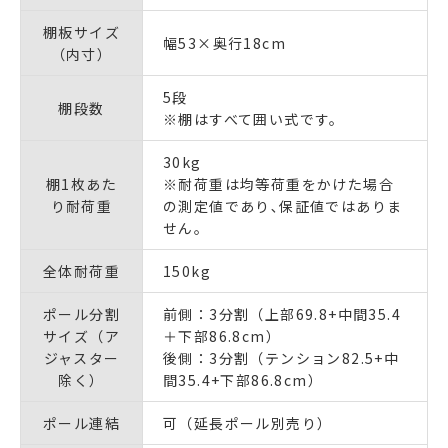
棚板サイズ
幅53×奥行18cm
（内寸）
5段
棚段数
※棚はすべて囲い式です。
30kg
棚1枚あた
※耐荷重は均等荷重をかけた場合
り耐荷重
の測定値であり､保証値ではありま
せん｡
全体耐荷重
150kg
ポール分割
前側：3分割（上部69.8+中間35.4
サイズ（ア
＋下部86.8cm）
ジャスター
後側：3分割（テンション82.5+中
除く）
間35.4+下部86.8cm）
ポール連結
可（延長ポール別売り）