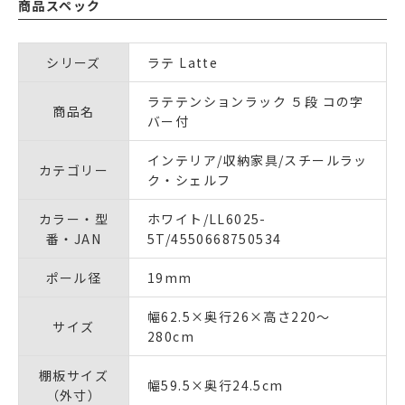
商品スペック
シリーズ
ラテ Latte
ラテテンションラック ５段 コの字
商品名
バー付
インテリア/収納家具/スチールラッ
カテゴリー
ク・シェルフ
カラー・型
ホワイト/LL6025-
番・JAN
5T/4550668750534
ポール径
19mm
幅62.5×奥行26×高さ220～
サイズ
280cm
棚板サイズ
幅59.5×奥行24.5cm
（外寸）