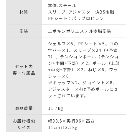
本体:スチール
材質
スリーブ､アジャスター:ABS樹脂
PPシート：ポリプロピレン
塗装
エポキシポリエステル樹脂塗装
シェルフ×5、PPシート×5、コの
字バー×1、スリーブ×24（+予備
2）、テンションポール（テンショ
ン+中間+下部）×2、ポール（上部
セット内
+中間+下部）×2、ねじ×6、ワッ
容・付属品
シャー×6
※キャップ×2、ジョイント×8、
アジャスタ―×4は予めポールにセ
ットされています。
商品重量
11.7kg
お届け梱包
幅33.5×奥行96×高さ
サイズ
11cm/13.2kg