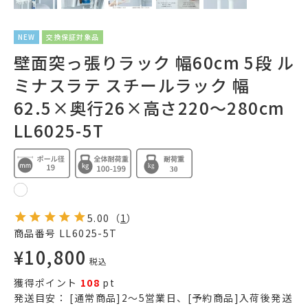
NEW
交換保証対象品
壁面突っ張りラック 幅60cm 5段 ル
ミナスラテ スチールラック 幅
62.5×奥行26×高さ220～280cm
LL6025-5T
5.00
（
1
）
商品番号
LL6025-5T
¥
10,800
税込
獲得ポイント
108
pt
発送目安：
[通常商品]2～5営業日、[予約商品]入荷後発送