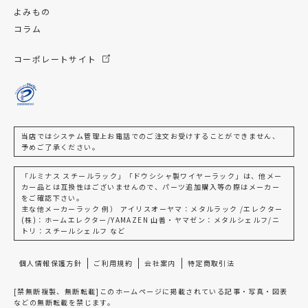
よみもの
コラム
コーポレートサイト
当店ではシステム管理上お電話でのご注文お受けすることができません、
予めご了承ください。
「ルミナス スチールラック」「ドウシシャ製ワイヤーラック」は、他メー
カー品とは互換性はございませんので、パーツ追加購入等の際はメーカー
をご確認下さい。
主な他メーカーラック 例） アイリスオーヤマ：メタルラック /エレクター
(株)：ホームエレクター/YAMAZEN 山善・ヤマゼン：メタルシェルフ/ニ
トリ：スチールシェルフ など
個人情報保護方針
ご利用規約
会社案内
特定商取引法
[禁無断複製、無断転載]このホームページに掲載されている記事・写真・図表
などの無断転載を禁じます。