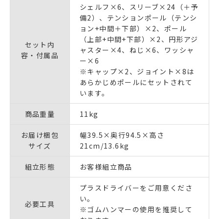
シェルフ×6、スリーブ×24（＋予
備2）、テンションポール（テンシ
ョン+中間＋下部）×2、ポール
（上部+中間+下部）×2、円形アジ
セット内
ャスター×4、ねじ×6、ワッシャ
容・付属品
ー×6
※キャップ×2、ジョイント×8は
あらかじめポールにセットされて
います。
商品重量
11kg
お届け梱包
幅39.5×奥行94.5×高さ
サイズ
21cm/13.6kg
組立形態
お客様組立商品
プラスドライバーをご用意くださ
い。
必要工具
※ゴムハンマーの使用を推奨して