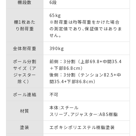
棚段数
6段
65kg
棚1枚あた
※耐荷重は均等荷重をかけた場合
り耐荷重
の測定値であり､保証値ではありま
せん｡
全体耐荷重
390kg
ポール分割
前側：3分割（上部69.8+中間35.4
サイズ（ア
＋下部86.8cm）
ジャスター
後側：3分割（テンション82.5+中
除く）
間35.4+下部86.8cm）
ポール連結
不可
本体:スチール
材質
スリーブ､アジャスター:ABS樹脂
塗装
エポキシポリエステル樹脂塗装