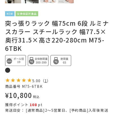
NEW
交換保証対象品
突っ張りラック 幅75cm 6段 ルミナ
スカラー スチールラック 幅77.5×
奥行31.5×高さ220-280cm M75-
6TBK
5.00
（
1
）
商品番号
M75-6TBK
¥
10,800
税込
獲得ポイント
108
pt
発送目安：
[通常商品]2～5営業日、[予約商品]入荷後発送