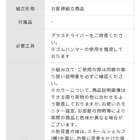
組立形態
お客様組立商品
付属品
-
プラスドライバーをご用意くださ
い。
必要工具
※ゴムハンマーの使用を推奨して
おります
※組み立て･ご使用の際は同梱の取
り扱い説明書を必ずご確認くださ
い｡
※カラーについて､商品説明画像は
できる限り実物の色に合わせるよ
う徹底しておりますが､お使いのモ
ニター設定､お部屋の照明等により
実際の商品と色味が異なる場合が
ございます｡
※耐荷重の値は､スチールシェルフ
(棚)全面に､均等に荷重をかけた場