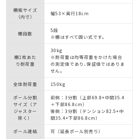
棚板サイズ
幅53×奥行18cm
（内寸）
5段
棚段数
※棚はすべて囲い式です。
30kg
棚1枚あた
※耐荷重は均等荷重をかけた場合
り耐荷重
の測定値であり､保証値ではありま
せん｡
全体耐荷重
150kg
ポール分割
前側：3分割（上部69.8+中間35.4
サイズ（ア
＋下部86.8cm）
ジャスター
後側：3分割（テンション82.5+中
除く）
間35.4+下部86.8cm）
ポール連結
可（延長ポール別売り）