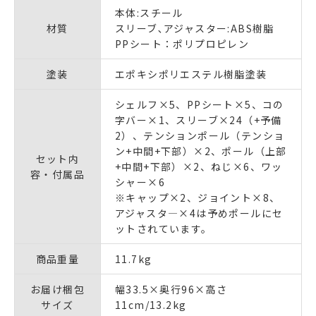
本体:スチール
材質
スリーブ､アジャスター:ABS樹脂
PPシート：ポリプロピレン
塗装
エポキシポリエステル樹脂塗装
シェルフ×5、PPシート×5、コの
字バー×1、スリーブ×24（+予備
2）、テンションポール（テンショ
ン+中間+下部）×2、ポール（上部
セット内
+中間+下部）×2、ねじ×6、ワッ
容・付属品
シャー×6
※キャップ×2、ジョイント×8、
アジャスタ―×4は予めポールにセ
ットされています。
商品重量
11.7kg
お届け梱包
幅33.5×奥行96×高さ
サイズ
11cm/13.2kg